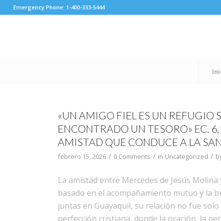
Emergency Phone: 1-400-333-5444
Ini
«UN AMIGO FIEL ES UN REFUGIO 
ENCONTRADO UN TESORO» EC. 6,
AMISTAD QUE CONDUCE A LA SA
/
/
/
febrero 15, 2026
0 Comments
in
Uncategorized
b
La amistad entre Mercedes de Jesús Molina y
basado en el acompañamiento mutuo y la bús
juntas en Guayaquil, su relación no fue sol
perfección cristiana, donde la oración, la pe