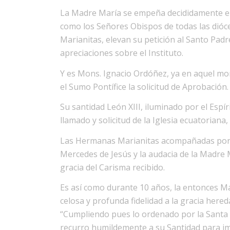
La Madre María se empeña decididamente en l
como los Señores Obispos de todas las dióce
Marianitas, elevan su petición al Santo Padr
apreciaciones sobre el Instituto.
Y es Mons. Ignacio Ordóñez, ya en aquel mo
el Sumo Pontífice la solicitud de Aprobación.
Su santidad León XIII, iluminado por el Espí
llamado y solicitud de la Iglesia ecuatorian
Las Hermanas Marianitas acompañadas por l
Mercedes de Jesús y la audacia de la Madre
gracia del Carisma recibido.
Es así como durante 10 años, la entonces Ma
celosa y profunda fidelidad a la gracia hered
“Cumpliendo pues lo ordenado por la Santa 
recurro humildemente a su Santidad para im